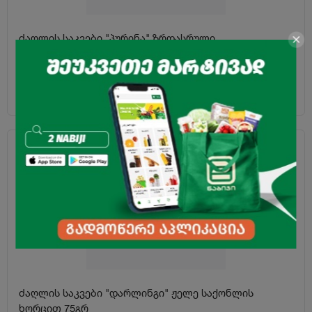
ძაღლის საკვები "პურინა" ზრდასრული
ძაღლებისათვის, საქონლის ხორცით 1,5კგ
29.95
₾
-18%
ძაღლის საკვები "დარლინგი" ჟელე საქონლის
ხორცით 75გრ