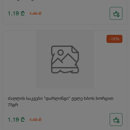
1.19
₾
1.45
₾
-18%
ძაღლის საკვები "დარლინგი" ჟელე ხბოს ხორცით
75გრ
1.19
₾
1.45
₾