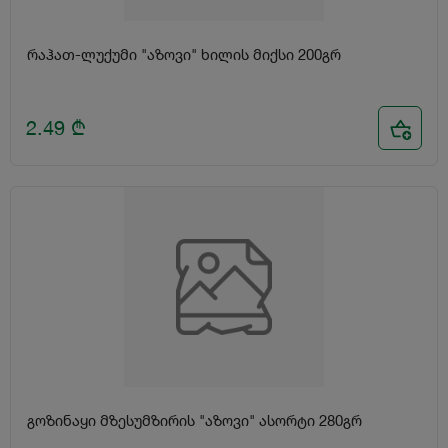
რაჰათ-ლუქუმი "აზოვი" ხილის მიქსი 200გრ
2.49
₾
გოზინაყი მზესუმზირის "აზოვი" ასორტი 280გრ