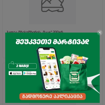
ჰალვა მზესუმზირის „მააგ“ 200გრ
1.99
₾