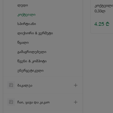
ლუდი
კოქტეილი
0,33ლ
კოქტეილი
4.25
₾
სპირტიანი
ლიქიორი & ვერმუტი
წყალი
გამაგრილებელი
წვენი & კომპოტი
ენერგეტიკული
ბაკალეა
ძმარი
ჩაი, ყავა და კაკაო
შაქარი