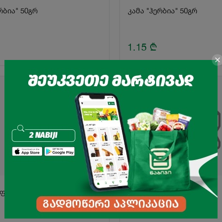
რბია" 50გრ
კამა "ჰერბია" 50გრ
1.15
₾
სალათის ფურცელი "ჰერბია" 150 გრ
მწვანე სალათი