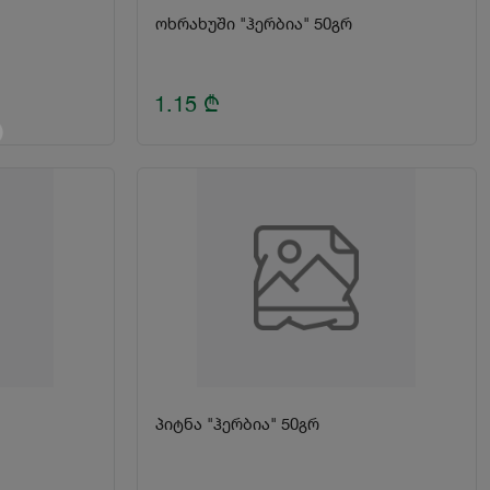
ოხრახუში "ჰერბია" 50გრ
1.15
₾
პიტნა "ჰერბია" 50გრ