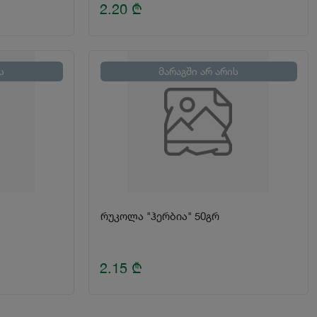
2.20
₾
ს
მარაგში არ არის
რუკოლა "ჰერბია" 50გრ
2.15
₾