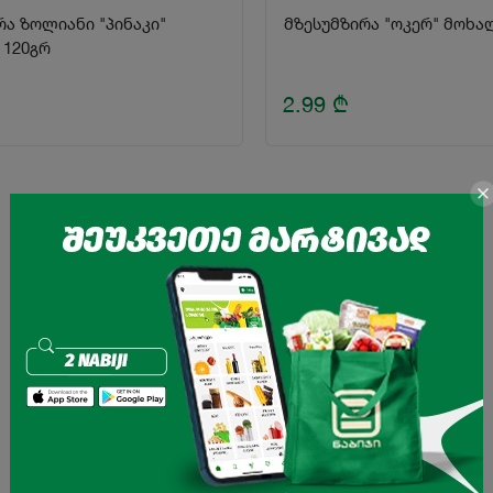
რა ზოლიანი "პინაკი"
მზესუმზირა "ოკერ" მოხა
 120გრ
2.99
₾