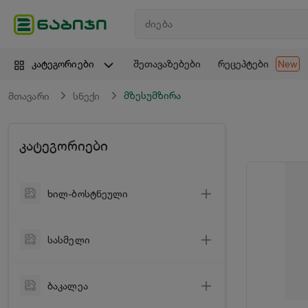
შეთავაზებები
რეცეპტები
კატეგორიები
New
მზესუმზირა
მთავარი
სნექი
კატეგორიები
ხილ-ბოსტნეული
ბოსტნეული
სასმელი
ხილი
ღვინო
მწვანილი
ბაკალეა
ცქრიალა ღვინო
ციტრუსი