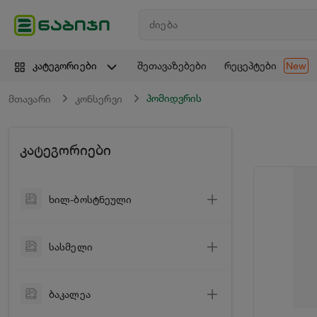
შეთავაზებები
რეცეპტები
კატეგორიები
New
პომიდვრის
მთავარი
კონსერვი
კატეგორიები
ხილ-ბოსტნეული
ბოსტნეული
სასმელი
ხილი
ღვინო
მწვანილი
ბაკალეა
ცქრიალა ღვინო
ციტრუსი