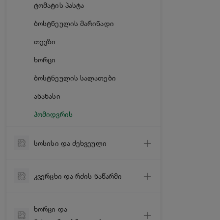
სიმინდის ფანტელი
ტომატის პასტა
მიწის თხილი
საღეჭი რეზინი & დრაჟეები
მიწისთხილის კარაქი
ბოსტნეულის მარინადი
ბურბუშელა
ნაყინი
თევზი
ჰალვა & გოზინაყი
ხორცი
კრუასანი & ზეფირი
ბოსტნეულის სალათები
ნამცხვარი & ტორტი
ანანასი
პომიდვრის
სოსისი და ძეხვეული
სოსისი & სარდელი
კვერცხი და რძის ნაწარმი
შებოლილი ძეხვი
კვერცხი
ნედლად შებოლილი
ხორცი და
ყველი