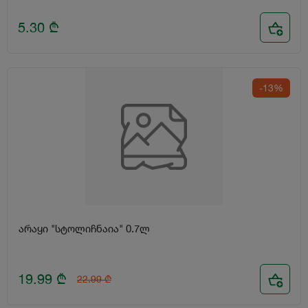
5.30
₾
-13%
არაყი "სტოლიჩნაია" 0.7ლ
19.99
₾
22.99
₾