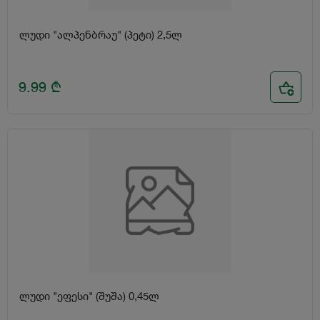
ლუდი "ალპენბრაუ" (პეტი) 2,5ლ
9.99
₾
ლუდი "ეფესი" (შუშა) 0,45ლ