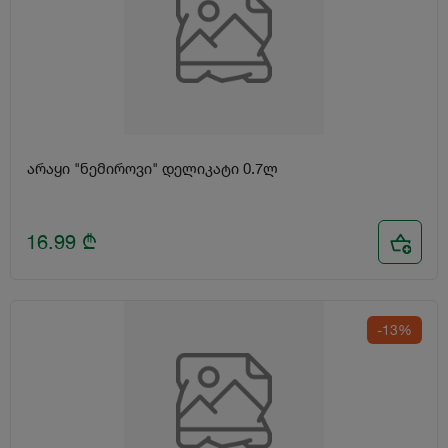
არაყი "ნემიროვი" დელიკატი 0.7ლ
16.99
₾
-13%