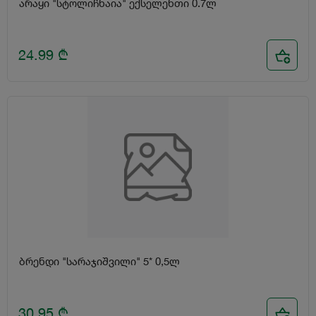
არაყი "სტოლიჩნაია" ექსელენთი 0.7ლ
24.99
₾
ბრენდი "სარაჯიშვილი" 5* 0,5ლ
30.95
₾