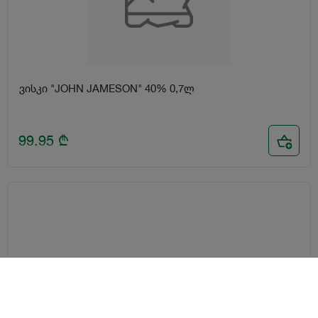
ვისკი "JOHN JAMESON" 40% 0,7ლ
99.95
₾