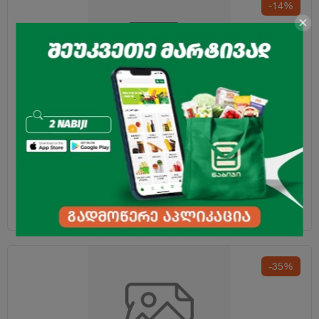
-14%
ლუდი "ბავარია" (ქილა) 0,5ლ
2.99
₾
3.49
₾
-35%