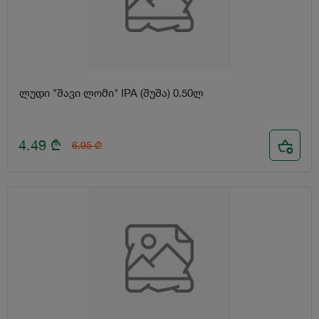
ლუდი "შავი ლომი" IPA (შუშა) 0.50ლ
4.49
₾
6.95
₾