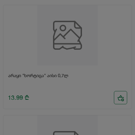
არაყი "ხორტიცა" აისი 0,7ლ
13.99
₾