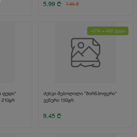
5.99
₾
7.95
₾
-47% = 400 ქულა
 ფუდი"
ძეხვი შებოლილი "შირნჰოფერი"
მონადირული ლუდისთვის 210გრ
ვენური 150გრ
9.45
₾