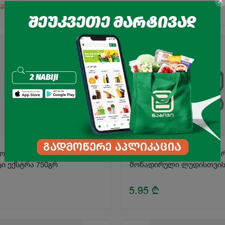
8.90
₾
2.8
₾
ბოლილი "პრემიო"
ძეხვი შებოლილი "ლიდერ
ი ექსტრა 750გრ
5.95
₾