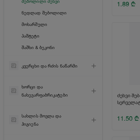
შებოლილი ძეხვი
სიმინდის ფანტელი
1.89
₾
ტომატის პასტა
მიწის თხილი
საღეჭი რეზინი & დრაჟეები
ნედლად შებოლილი
მიწისთხილის კარაქი
ბოსტნეულის მარინადი
ბურბუშელა
ნაყინი
მოხარშული
თევზი
ჰალვა & გოზინაყი
პაშტეტი
ხორცი
კრუასანი & ზეფირი
შაშხი & ბეკონი
ბოსტნეულის სალათები
ნამცხვარი & ტორტი
ანანასი
კვერცხი და რძის ნაწარმი
პომიდვრის
კვერცხი
ხორცი და
ყველი
ნახევარფაბრიკატები
ძეხვი შე
სერველატ
კარაქი & სპრედი
ნედლი ხორცი
რძე & ნაღები
სახლის მოვლა და
11.50
₾
ქათამი
ჰიგიენა
არაჟანი
ღორი
მაწონი
ბავშვის მოვლა