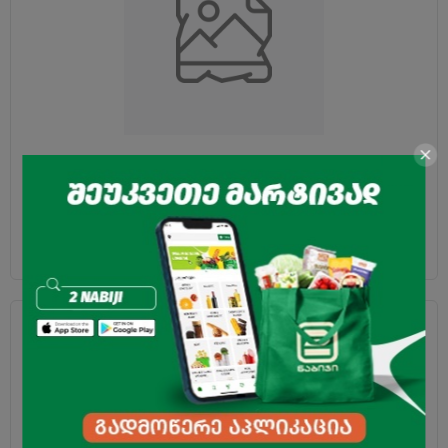
შესქელებული რძის შემცველი პროდუქტი "ბარაქა"
მოხარშული 8,5% 370 გრ
2.49
₾
3.95
₾