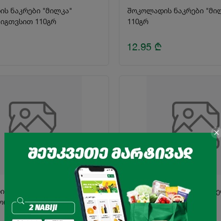
ს ნაკრები "მილკა"
შოკოლადის ნაკრები "მი
იგთვსით 110გრ
110გრ
12.95
₾
ს ნაკრები "ჰამლეტი"
კანფეტი ვაფლით "რაფაე
ორდოსფერი 125გრ