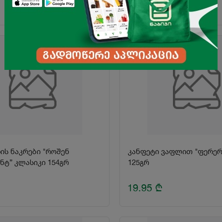
14.95
₾
ს ნაკრები "როშენ
კანფეტი ვაფლით "ფერერ
ნტ” კლასიკი 154გრ
125გრ
19.95
₾