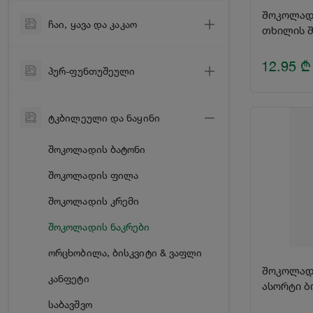
ძმარი
ლუდი
შოკოლადი
ჩაი, ყავა და კაკაო
თხილის შ
შაქარი
კოქტეილი
ყავა
მარილი
12.95
₾
სპირტიანი
პურ-ფუნთუშეული
ჩაი
მაკარონი
ლიქიორი & ვერმუტი
პური
კაკაო & ცხელი შოკოლადი
მარცვლეული & ბურღული
წყალი
ტკბილეული და ნაყინი
ფუნთუშა
ფანტელი & მიუსლი
გამაგრილებელი
შოკოლადის ბატონი
ლავაში
საცხობი საშუალებები
წვენი & კომპოტი
შოკოლადის ფილა
ორცხობილა & საფანელი
სწრაფად მოსამზადებელი საკვები
ენერგეტიკული
შოკოლადის კრემი
ხლებცი
მაიონეზი & სოუსები
შოკოლადის ნაკრები
პასკა
თაფლი, მურაბა & ჯემი
ორცხობილა, ბისკვიტი & ვაფლი
სანელებლები
შოკოლადი
კანფეტი
ასორტი ბ
ზეთი
საბავშვო