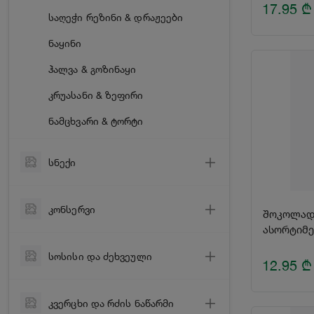
სიმინდის ფანტელი
17.95
₾
საღეჭი რეზინი & დრაჟეები
მიწისთხილის კარაქი
ნაყინი
ჰალვა & გოზინაყი
კრუასანი & ზეფირი
ნამცხვარი & ტორტი
სნექი
ჩიფსი
კონსერვი
შოკოლადი
კრეკერი & ჩხირი
ასორტიმე
ზეთისხილი
მზესუმზირა
სოსისი და ძეხვეული
12.95
₾
სოკო
ჩირი & ტყლაპი
სოსისი & სარდელი
სიმინდი & ბარდა
თხილეული, ნუში & ფისტა
კვერცხი და რძის ნაწარმი