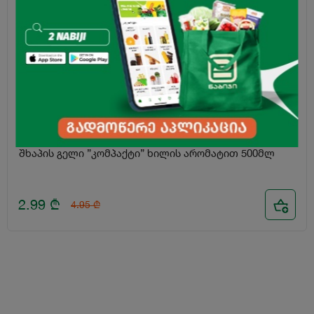
-40%
შხაპის გელი ”კომპაქტი” ხილის არომატით 500მლ
2.99
₾
4.95
₾