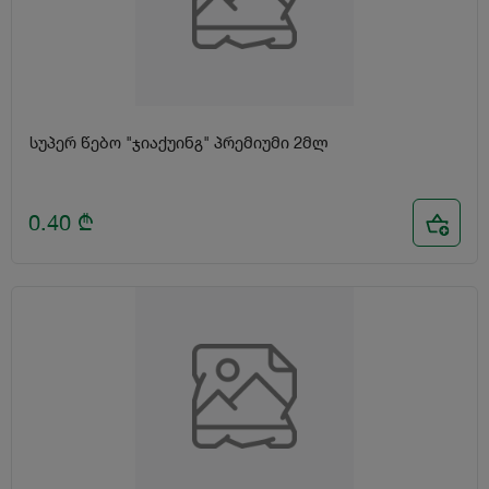
სუპერ წებო "ჯიაქუინგ" პრემიუმი 2მლ
0.40
₾