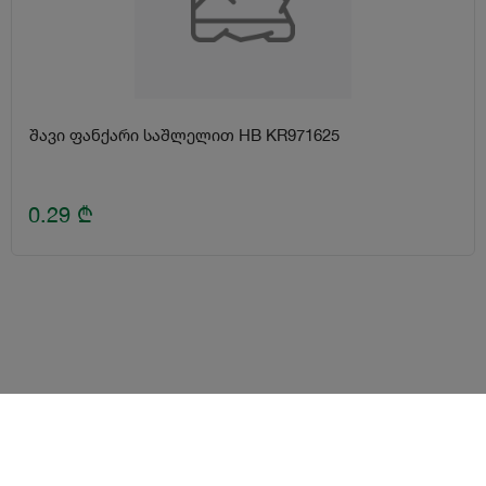
შავი ფანქარი საშლელით HB KR971625
0.29
₾
წესები და პირობები
ლოიალურობის პროგრამა
გახდი კურიერი
Android
iOS
დახმარება