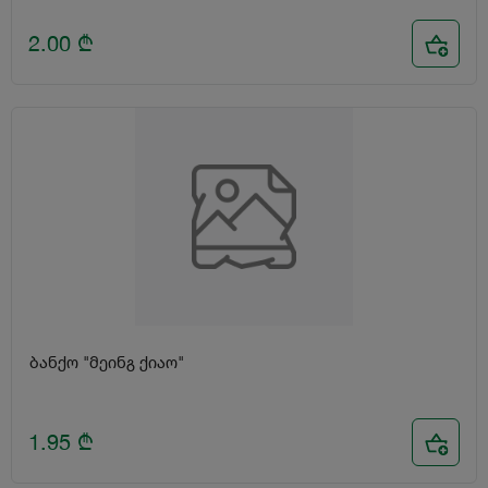
2.00
₾
ბანქო "მეინგ ქიაო"
1.95
₾