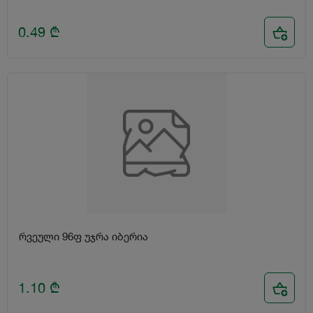
0.49
₾
რვეული 96ფ უჯრა იბერია
1.10
₾