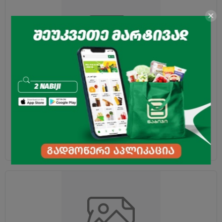
სათამაშო ქოინი "Captains" 1ც
0.30
₾