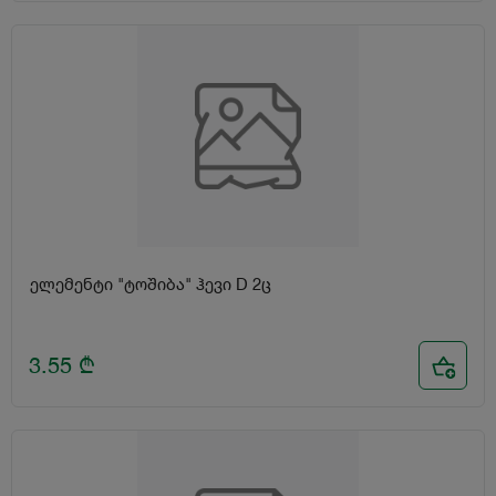
ელემენტი "ტოშიბა" ჰევი D 2ც
3.55
₾