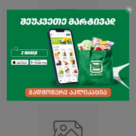
ჩიფსი კარტოფილის "ფრიქსი" ბარბექიუს გემოთი
60გრ
1.79
₾