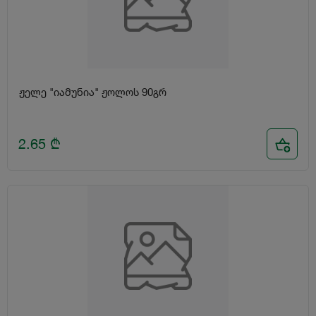
ჟელე "იამუნია" ჟოლოს 90გრ
2.65
₾