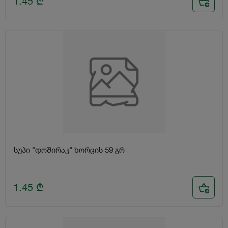
1.45
₾
სუპი "დოშირაკ" ხორცის 59 გრ
1.45
₾