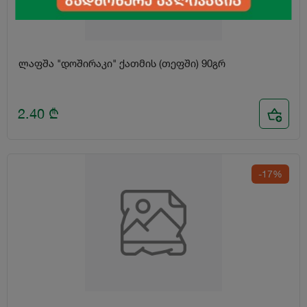
ლაფშა "დოშირაკი" ქათმის (თეფში) 90გრ
2.40
₾
-17%