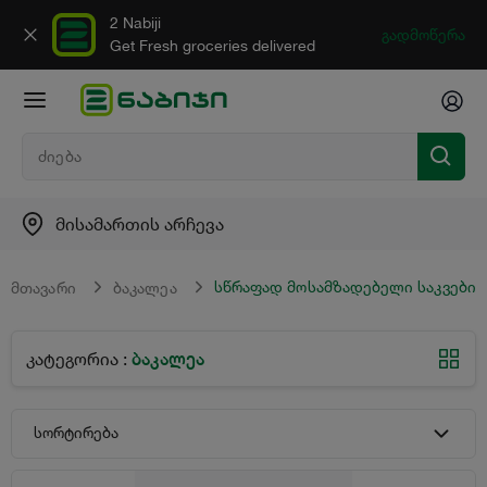
2 Nabiji
გადმოწერა
Get Fresh groceries delivered
მისამართის არჩევა
სწრაფად მოსამზადებელი საკვები
მთავარი
ბაკალეა
ბაკალეა
კატეგორია
:
სორტირება