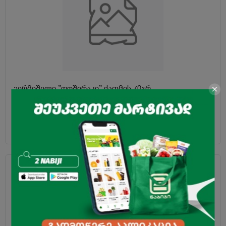
ვერმიშელი ”დოშირაკი” ქათმის 70გრ
0.99
₾
1.15
₾