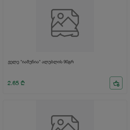
ჟელე "იამუნია" ალუბლის 90გრ
2.65
₾