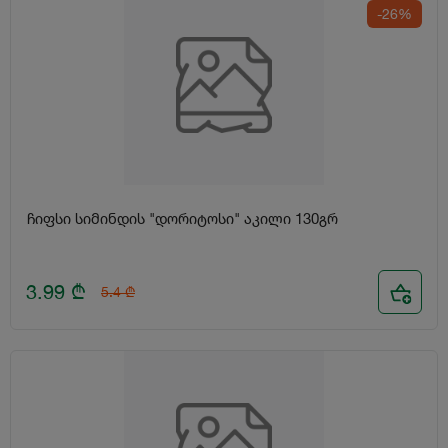
-26%
ჩიფსი სიმინდის "დორიტოსი" აკილი 130გრ
3.99
₾
5.4
₾