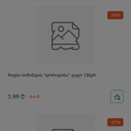
-26%
ჩიფსი სიმინდის "დორიტოსი" ტაგო 130გრ
3.99
₾
5.4
₾
-21%