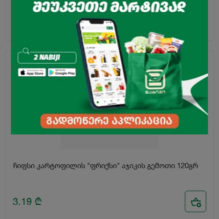
5.80
₾
ჩიფსი კარტოფილის "ფრიქსი" აჯიკის გემოთი 120გრ
3.19
₾