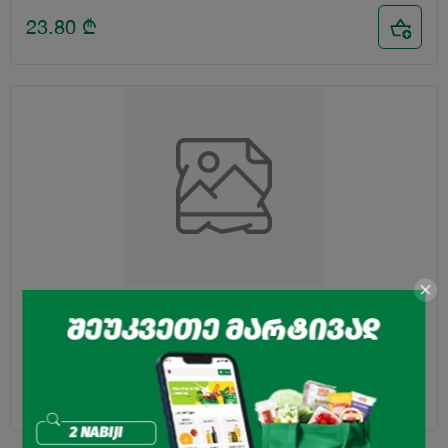
23.80
₾
ზეთი მზესუმზირის "ავედოვი" 5ლ
37.50
₾