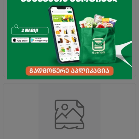
კიბორჩხალის ჩხირი "სანტა ბრემორი" 200გრ
3.95
₾