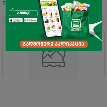
2.30
₾