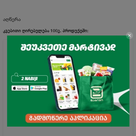
აღწერა
კვებითი ღირებულება 100გ. პროდუქტში:
ენერგეტიკული
399 კკალ
ღირებულება
ცხიმი
15გ
მ.შ ნაჯერი ცხიმოვანი
2,2გ
მჟავები
ნახშირწყლები
62გ