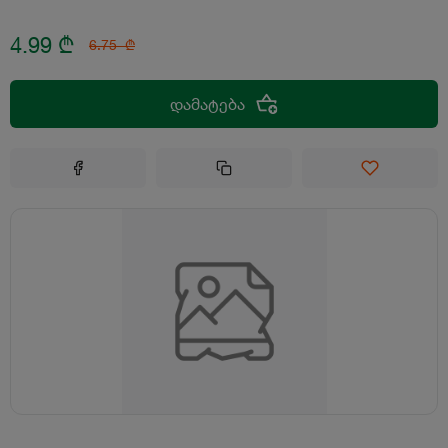
4.99
₾
6.75
₾
დამატება