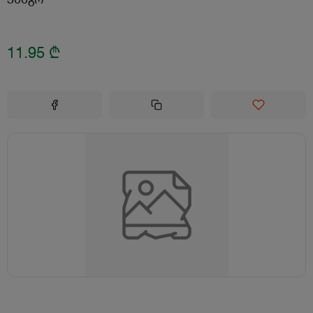
11.95
₾