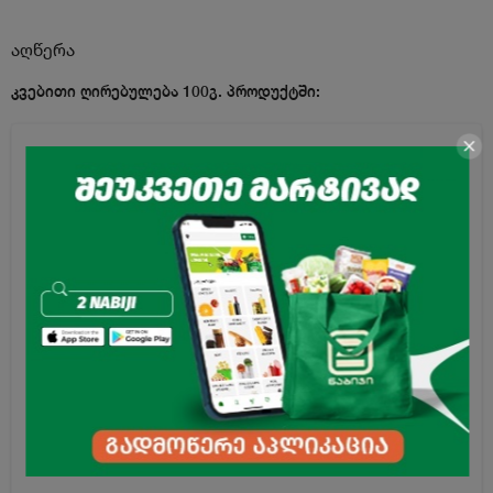
აღწერა
კვებითი ღირებულება 100გ. პროდუქტში:
ენერგეტიკული ღირებულება
396კკალ
ცხიმი
15გ
მ.შ ნაჯერი ცხიმოვანი მჟავები
2.9გ
ნახშირწყლები
59გ
მ.შ შაქრები
32გ