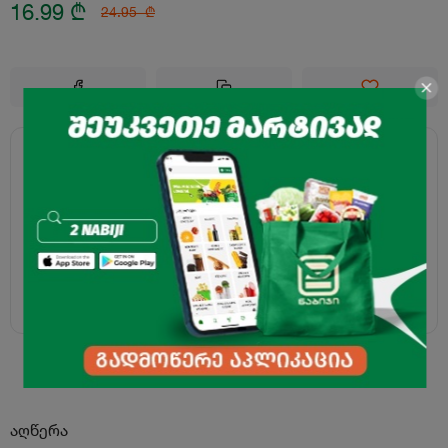
16.99
₾
24.95
₾
აღწერა