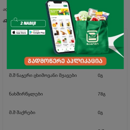
აღწერა
კვებითი ღირებულება 100გ. პროდუქტში:
ენერგეტიკული ღირებულება
345კკალ
ცხიმი
0გ
მ.შ ნაჯერი ცხიმოვანი მჟავები
0გ
ნახშირწყლები
78გ
მ.შ შაქრები
0გ