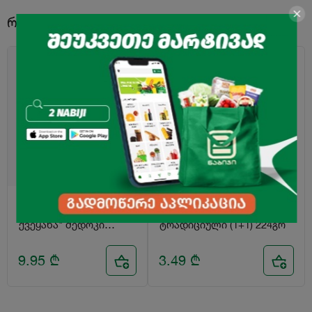
რამეს ხომ არ დაამატებდი?
ნამცხვარი "ტკბილი
ორცხობილა "საიუბილეო"
ქვეყანა" მედოკი
ტრადიციული (1+1) 224გრ
500გრ
9.95
₾
3.49
₾