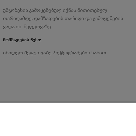
უმჯობესია გამოყენებულ იქნას მითითებულ
თარიღამდე. დამზადების თარიღი და გამოყენების
ვადა იხ. შეფუთვაზე
მომზადების წესი:
იხილეთ შეფუთვაზე პიქტოგრამების სახით.
წესები და პირობები
ლოიალურობის პროგრამა
გახდი კურიერი
Android
iOS
დახმარება
2026
©
Ori Nabiji LLC