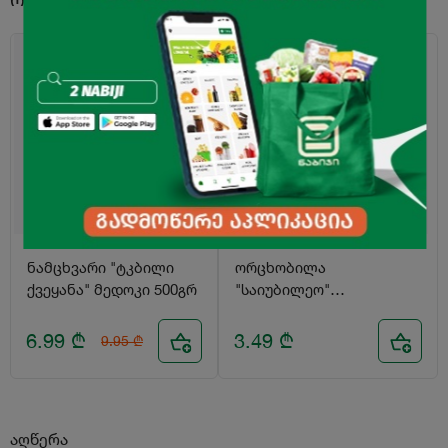
-30%
ნამცხვარი "ტკბილი
ორცხობილა
ქვეყანა" მედოკი 500გრ
"საიუბილეო"
ტრადიციული (1+1) 224გრ
6.99
₾
3.49
₾
9.95
₾
აღწერა