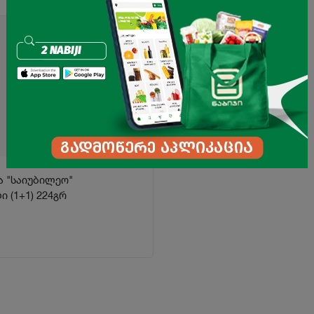
 "საიუბილეო"
 (1+1) 224გრ