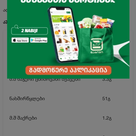
აღწერა
კვებითი ღირებულება 100გ. პროდუქტში:
ენერგეტიკული ღირებულება
507კკალ
ცხიმი
31გ
მ.შ ნაჯერი ცხიმოვანი მჟავები
3.3გ
ნახშირწყლები
51გ
მ.შ შაქრები
1.2გ