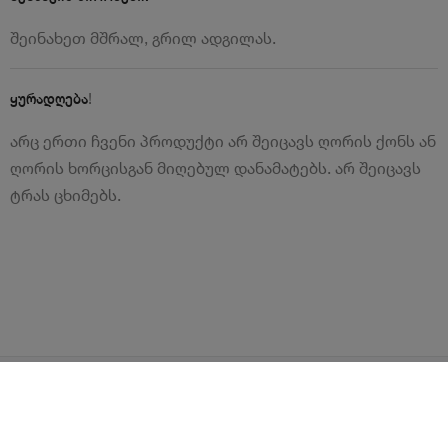
შეინახეთ მშრალ, გრილ ადგილას.
!
ყურადღება
არც ერთი ჩვენი პროდუქტი არ შეიცავს ღორის ქონს ან
ღორის ხორცისგან მიღებულ დანამატებს. არ შეიცავს
ტრას ცხიმებს.
წესები და პირობები
ლოიალურობის პროგრამა
გახდი კურიერი
Android
iOS
დახმარება