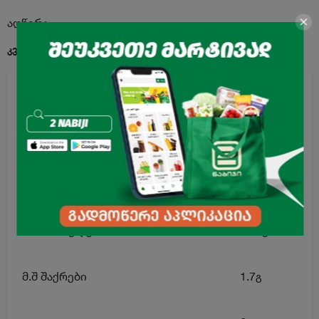
აღწერა
კვებითი ღირებულება 100გ. პროდუქტში:
ენერგეტიკული ღირებულება
506კკალ
ცხიმი
32გ
მ.შ ნაჯერი ცხიმოვანი მჟავები
3.4გ
ნახშირწყლები
48.5გ
მ.შ შაქრები
1.7გ