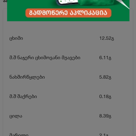
ენერგეტიკული ღირებულება
169.5კკალ
ცხიმი
12.52გ
მ.შ ნაჯერი ცხიმოვანი მჟავები
6.11გ
ნახშირწყლები
5.82გ
მ.შ შაქრები
0.18გ
ცილა
8.39გ
მარილი
2.1გ