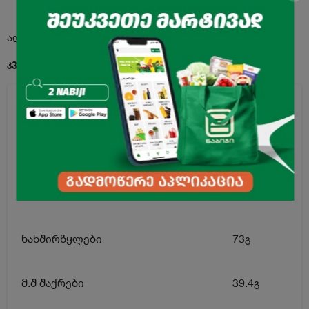
აღწერა
კვებითი ღირებულება 100გ. პროდუქტში:
ენერგეტიკული ღირებულება
450კკალ
ცხიმი
15გ
მ.შ ნაჯერი ცხიმოვანი მჟავები
1.92გ
ნახშირწყლები
73გ
მ.შ შაქრები
39.4გ