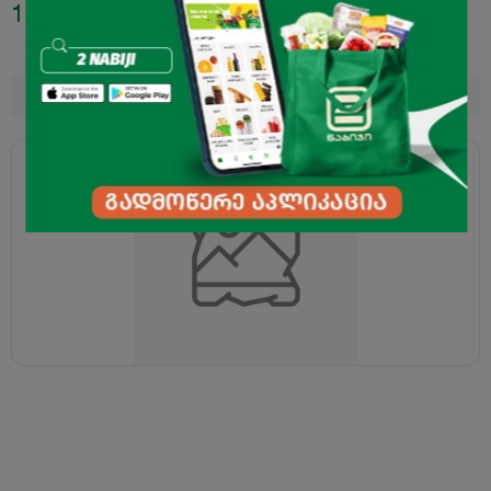
1.39
₾