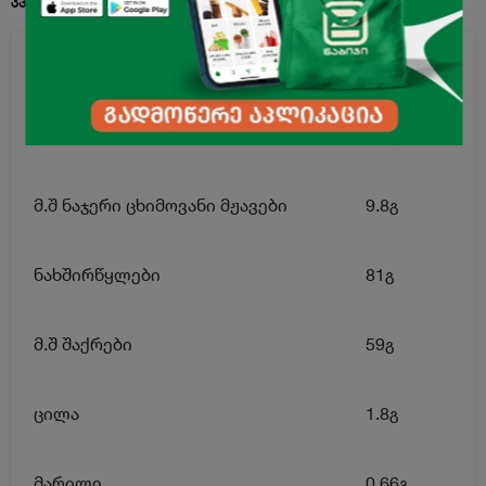
ენერგეტიკული ღირებულება
420კკალ
ცხიმი
9.8გ
მ.შ ნაჯერი ცხიმოვანი მჟავები
9.8გ
ნახშირწყლები
81გ
მ.შ შაქრები
59გ
ცილა
1.8გ
მარილი
0.66გ