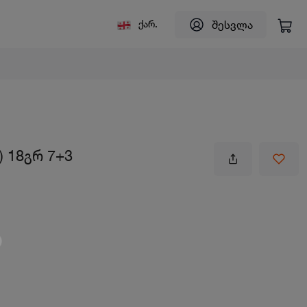
შესვლა
ქარ.
) 18გრ 7+3