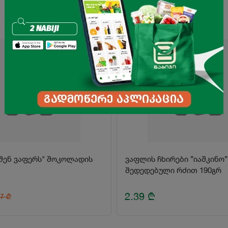
-26%
ვაფლის ჩხირები ”იაშკინო”
შედედებული რძით 190გრ
2.39
₾
.7
₾