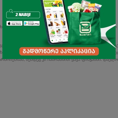
ინახეთ ყავა მჭირდროდ დახურულ შეფუთვაში მშრალ გრილ
ვეში. დაამატეთ 2 ჩ/კ ყავა "კარტ ნუარ ჯეზვე" და შაქარი
 ზედაპირზე არ წარმოიქმნება ქაფი. გადმოდგით ჯეზვე ც
არმოიქმნას, შემდეგ კი ჩამოასხით ყავა ფინჯანში. დაელ