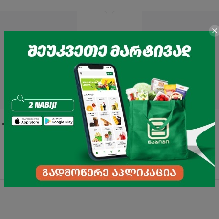
 "აგროფაი" 130გრ
ნიგოზი 300გ
7.95
₾