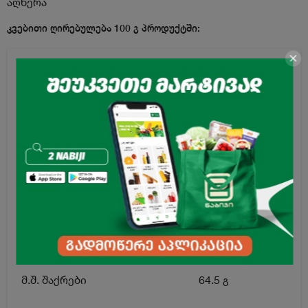
აღწერა
კვებითი ღირებულება 100 გ პროდუქტში:
ენერგეტიკული
1390 კჯ / 327
ღირებულება
კკალ
ცხიმი
0 გ
მ.შ. ნაჯერი ცხიმოვანი
0 გ
მჟავები
ნახშირწყლები
82.2 გ
მ.შ. შაქრები
64.5 გ