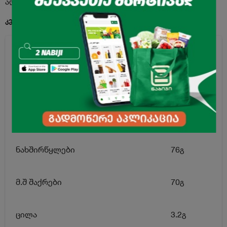
აღწერა
კვებითი ღირებულება 100გ. პროდუქტში:
ენერგეტიკული ღირებულება
424კკალ
ცხიმი
12გ
მ.შ ნაჯერი ცხიმოვანი მჟავები
6გ
ნახშირწყლები
76გ
მ.შ შაქრები
70გ
ცილა
3.2გ