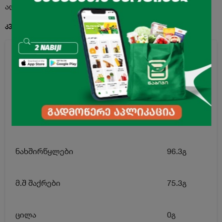
აღწერა
კვებითი ღირებულება 100გ. პროდუქტში:
ენერგეტიკული ღირებულება
375კკალ
ცხიმი
0.2გ
მ.შ ნაჯერი ცხიმოვანი მჟავები
0გ
ნახშირწყლები
96.3გ
მ.შ შაქრები
75.3გ
ცილა
0გ