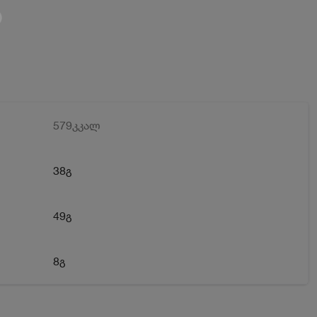
579კკალ
38გ
49გ
8გ