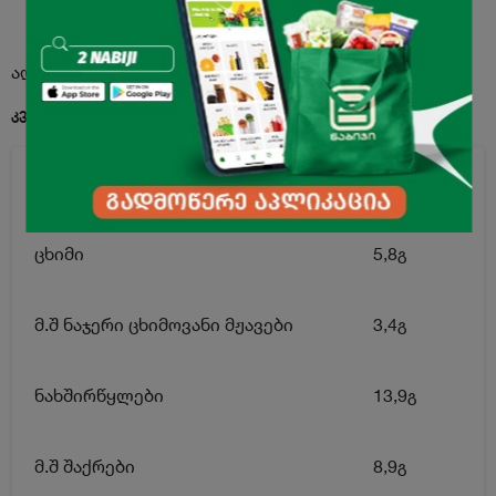
აღწერა
კვებითი ღირებულება 100გ. პროდუქტში:
ენერგეტიკული ღირებულება
131კკალ
ცხიმი
5,8გ
მ.შ ნაჯერი ცხიმოვანი მჟავები
3,4გ
ნახშირწყლები
13,9გ
მ.შ შაქრები
8,9გ