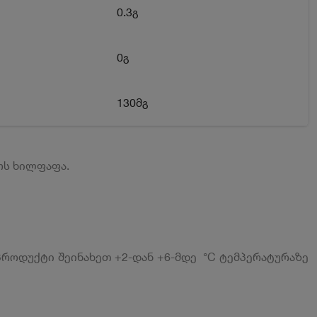
0.3გ
0გ
130მგ
ოს ხილფაფა.
 პროდუქტი შეინახეთ +2-დან +6-მდე °С ტემპერატურაზე