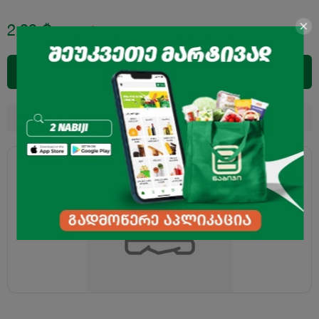
2.99
₾
3.95
₾
დამატება