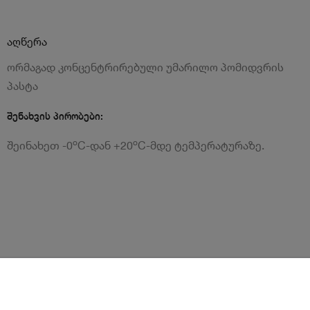
აღწერა
ორმაგად კონცენტრირებული უმარილო პომიდვრის
პასტა
შენახვის პირობები:
o
o
შეინახეთ -0
C-დან +20
C-მდე ტემპერატურაზე.
წესები და პირობები
ლოიალურობის პროგრამა
გახდი კურიერი
Android
iOS
დახმარება