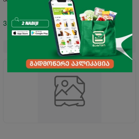
3.50
₾