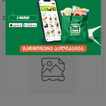
2.50
₾