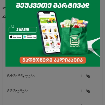
აღწერა
კვებითი ღირებულება 100გ. პროდუქტში:
ენერგეტიკული ღირებულება
47კკალ
ცხიმი
0გ
მ.შ ნაჯერი ცხიმოვანი მჟავები
0გ
ნახშირწყლები
11.8გ
მ.შ შაქრები
11.8გ