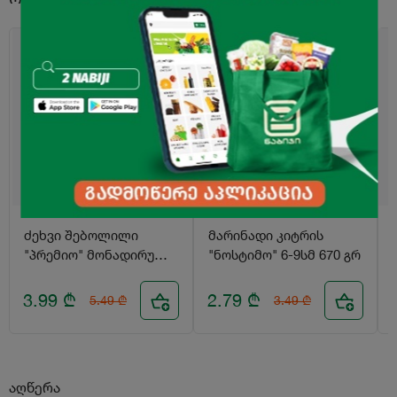
-27%
-20%
ძეხვი შებოლილი
მარინადი კიტრის
"პრემიო" მონადირული
"ნოსტიმო" 6-9სმ 670 გრ
400გრ
3.99
₾
2.79
₾
5.49
₾
3.49
₾
აღწერა