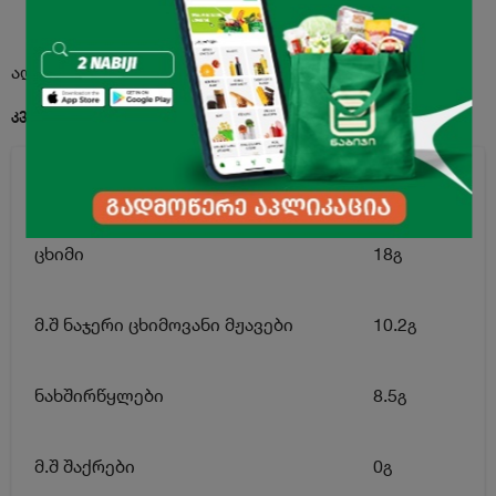
აღწერა
კვებითი ღირებულება 100გ. პროდუქტში:
ენერგეტიკული ღირებულება
230კკალ
ცხიმი
18გ
მ.შ ნაჯერი ცხიმოვანი მჟავები
10.2გ
ნახშირწყლები
8.5გ
მ.შ შაქრები
0გ