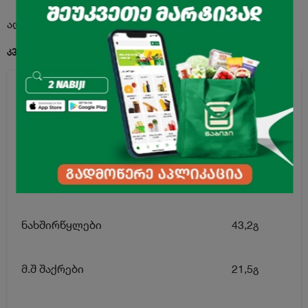
აღწერა
კვებითი ღირებულება 100გ. პროდუქტში:
ენერგეტიკული ღირებულება
402კკალ
ცხიმი
23გ
მ.შ ნაჯერი ცხიმოვანი მჟავები
14,95გ
ნახშირწყლები
43,2გ
მ.შ შაქრები
21,5გ