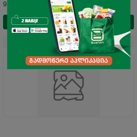
9.99
₾
11.95
₾
დამატება