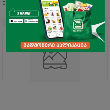
0.95
₾