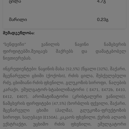
ცილა
4.7გ
მარილი
0.23გ
შემადგენლობა:
სენდვიჩი
ვანილის
ნაყინი
ნამცხვრის
“
”
ფირფიტებში
შეიცავს
შაქრებს
და
დამატკბობელ
.
ნივთიერებას
.
ინგრედიენტები
ნაყინის
მასა
წყალი
შაქარი
:
(52,5%) (
(32%),
,
მცენარეული
ცხიმი
ქოქოსი
რძის
ცილა
შესქელებული
(
),
,
რძე
ცხიმიანი
რძის
ფხვნილი
გლუკოზის
სიროფი
ნაღების
,
,
,
კარაქი
ემულგატორ
სტაბილიზატორი
,
-
( E471, E472b, E410,
არომატიზატორი
კრისტალური
ვანილი
E412, E407),
(
)).
ნამცხვრის
ფირფიტები
ხორბლის
ფქვილი
შაქარი
(47,5%) (
,
,
მცენარეული
ცხიმი
პალმა
გლუკოზა
ფრუქტოზის
(
),
-
სიროფი
საღებავი
კაკაოს
ფხვნილი
ქერის
ალაოს
,
(E150A),
,
ექსტრაქტი
უცხიმო
რძის
ფხვნილი
ემულგატორი
,
,