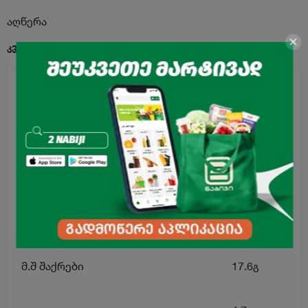
აღწერა
კვებითი ღირებულება 100გ. პროდუქტში:
ენერგეტიკული ღირებულება
300კკალ
ცხიმი
9.8გ
მ.შ ნაჯერი ცხიმოვანი მჟავები
4.5გ
ნახშირწყლები
48.9გ
მ.შ შაქრები
17.6გ