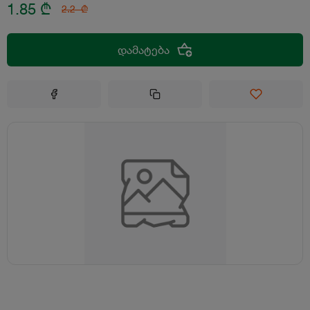
1.85
₾
2.2
₾
დამატება